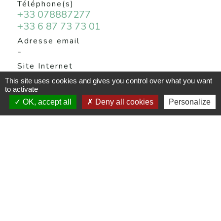
Téléphone(s)
+33 078887277
+33 6 87 73 73 01
Adresse email
-
Site Internet
-
This site uses cookies and gives you control over what you want
to activate
Réseaux sociaux
-
OK, accept all
Deny all cookies
Personalize
Contacter la Mairie