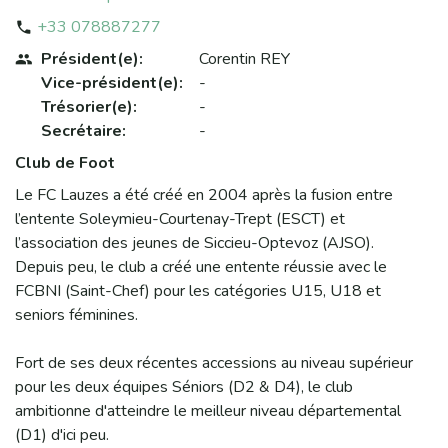
+33 078887277
phone
Président(e):
Corentin REY
people
Vice-président(e):
-
Trésorier(e):
-
Secrétaire:
-
Club de Foot
Le FC Lauzes a été créé en 2004 après la fusion entre
l’entente Soleymieu-Courtenay-Trept (ESCT) et
l’association des jeunes de Siccieu-Optevoz (AJSO).
Depuis peu, le club a créé une entente réussie avec le
FCBNI (Saint-Chef) pour les catégories U15, U18 et
seniors féminines.
Fort de ses deux récentes accessions au niveau supérieur
pour les deux équipes Séniors (D2 & D4), le club
ambitionne d'atteindre le meilleur niveau départemental
(D1) d'ici peu.