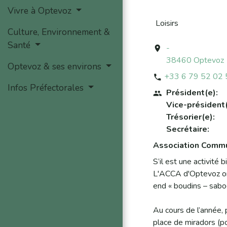
Vivre à Optevoz
Loisirs
Culture, Environnement &
Santé
-
location_on
38460 Optevoz
Optevoz & ses environs
+33 6 79 52 02 
phone
Infos Préfectorales
Président(e):
people
Vice-président(
Trésorier(e):
Secrétaire:
Association Comm
S’il est une activité 
L'ACCA d'Optevoz or
end « boudins – sabo
Au cours de l’année,
place de miradors (po