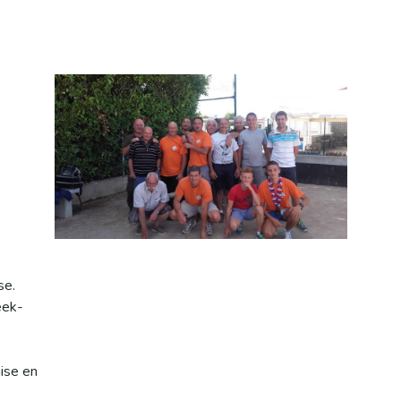
se.
eek-
ise en