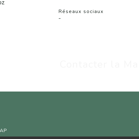
oz
Réseaux sociaux
-
Contacter la Ma
ICAP