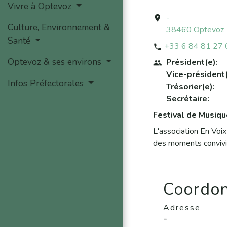
Vivre à Optevoz
-
location_on
Culture, Environnement &
38460 Optevoz
Santé
+33 6 84 81 27 
phone
Optevoz & ses environs
Président(e):
people
Vice-président(
Infos Préfectorales
Trésorier(e):
Secrétaire:
Festival de Musiqu
L'association En Voix
des moments convivia
Coordon
Adresse
-