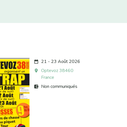
21 - 23 Août 2026
date_range
Optevoz 38460
room
France
Non communiqués
account_balance_wallet