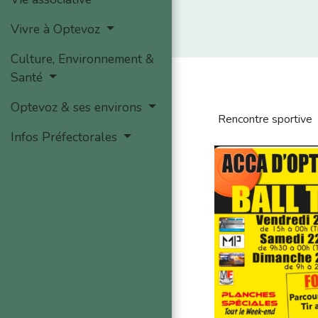
Vivre à Optevoz
Culture, Environnement &
Santé
Optevoz & ses environs
Rencontre sportive
Infos Préfectorales