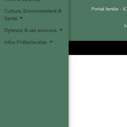
Portail famille - 
Culture, Environnement &
Santé
M
Optevoz & ses environs
Infos Préfectorales