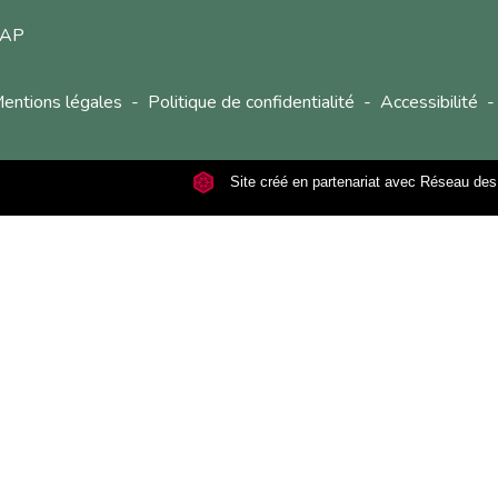
ICAP
entions légales
-
Politique de confidentialité
-
Accessibilité
-
Site créé en partenariat avec Réseau d